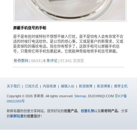
屏蔽手机信号的手帕
是不是有些时候特别不想想不被人打扰，是不是怕有人会有非常不合
适的时候打电话给你，是公司的烦心事，又或是客户的新需求，又或
是卖保险的骚扰电话。现在你有帮手了，这款手帕可以屏蔽手机信
号，只需用它将手机包裹起来，它就能神奇般地将手机信号屏蔽。
新奇数码
|
06/16
|
6 条评论
|
57,641 次浏览
关于我们
|
订阅方式
|
内容收录
|
编辑入伙
|
新浪微博
|
新浪博客
|
推荐主机
Copyright © 2026 多新奇. All rights reserved.
Sitemap
.DUOXINQI.COM
京ICP备
09021593号
新鲜有趣的创意分享网站，提供好玩的
创意产品
、
创意礼物
以及
新奇特产品
。分享
的
新鲜玩意
和
创意设计
！