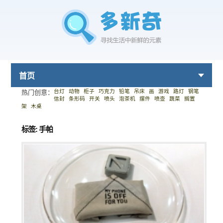
首页
台灯
动物
柜子
巧克力
铅笔
吊床
画
游戏
路灯
钢笔
热门创意：
信封
条形码
开关
喷头
泡茶机
摆件
喷壶
蔬菜
搁置
架
木桌
标签: 手帕