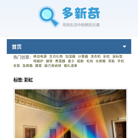
首页
移动电源
生日礼物
加湿器
计算器
洗衣机
彩虹
鼠标垫
热门创意：
电磁炉
磁铁
煮蛋器
盒子
船舱
毛线
水族箱
茶匙
手机
支架
急救箱
蔬菜
磁力收纳球
婚礼请柬
标签: 彩虹