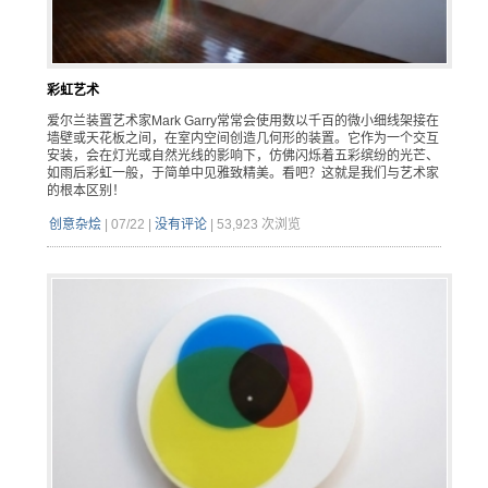
彩虹艺术
爱尔兰装置艺术家Mark Garry常常会使用数以千百的微小细线架接在
墙壁或天花板之间，在室内空间创造几何形的装置。它作为一个交互
安装，会在灯光或自然光线的影响下，仿佛闪烁着五彩缤纷的光芒、
如雨后彩虹一般，于简单中见雅致精美。看吧？这就是我们与艺术家
的根本区别！
创意杂烩
|
07/22
|
没有评论
|
53,923 次浏览