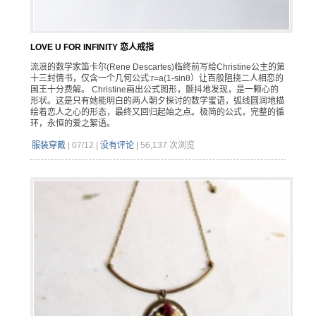
LOVE U FOR INFINITY 恋人戒指
流浪的数学家笛卡尔(Rene Descartes)临终前写给Christine公主的第
十三封情书，仅含一个几何公式:r=a(1-sinθ）让百般阻挠二人相恋的
国王十分费解。 Christine画出公式图形，颤抖地发现，是一颗心的
形状。这是只有她能明白的两人朝夕探讨的数学蜜语，弧线圆润地描
绘着恋人之心的形态，最终又回归起始之点。极简的公式，完整的循
环，永恒的爱之絮语。
服装穿戴
|
07/12
|
没有评论
|
56,137 次浏览