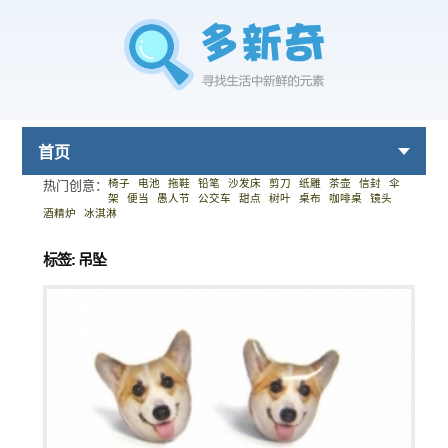
首页
椅子
电池
拖鞋
铅笔
沙发床
剪刀
纸雕
茶壶
信封
伞
热门创意：
架
便当
愚人节
公交车
甜点
树叶
桌布
咖啡桌
镜头
酒精炉
冰淇淋
标签: 吊坠