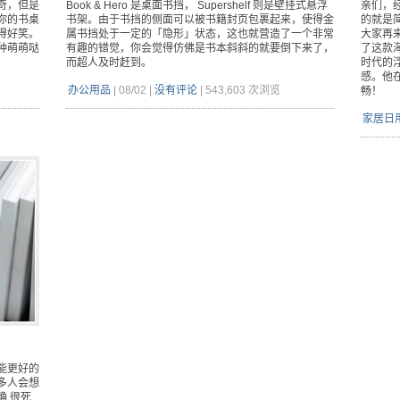
奇，但是
Book & Hero 是桌面书挡， Supershelf 则是壁挂式悬浮
亲们，
你的书桌
书架。由于书挡的侧面可以被书籍封页包裹起来，使得金
的就是
得好笑。
属书挡处于一定的「隐形」状态，这也就营造了一个非常
大家再来一
种萌萌哒
有趣的错觉，你会觉得仿佛是书本斜斜的就要倒下来了，
了这款海
而超人及时赶到。
时代的
感。他
办公用品
|
08/02
|
没有评论
|
543,603 次浏览
畅！
家居日
能更好的
多人会想
确 很死