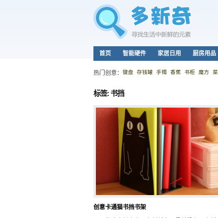
首页
智能硬件
家居日用
厨房用品
键盘
存钱罐
手镯
香蕉
书柜
魔方
菜
热门创意：
标签: 书挡
创意卡通猫书挡书架