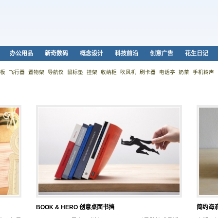
办公用品
新奇数码
概念设计
科技前沿
创意广告
花生日记
板
飞行器
置物架
导航仪
鼠标垫
挂架
收纳柜
吹风机
刷卡器
电话亭
奶茶
手机铃声
BOOK & HERO 创意桌面书挡
简约海