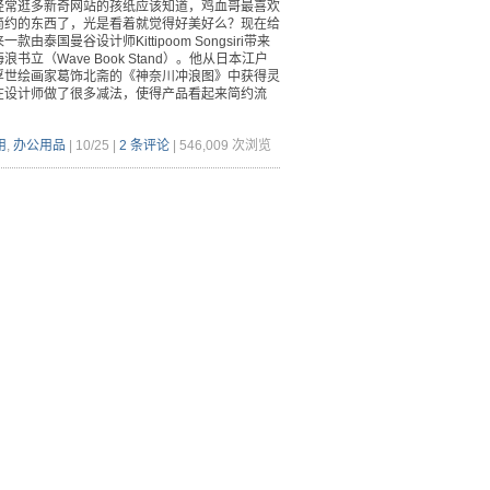
经常逛多新奇网站的孩纸应该知道，鸡血哥最喜欢
简约的东西了，光是看着就觉得好美好么？现在给
款由泰国曼谷设计师Kittipoom Songsiri带来
浪书立（Wave Book Stand）。他从日本江户
浮世绘画家葛饰北斋的《神奈川冲浪图》中获得灵
在设计师做了很多减法，使得产品看起来简约流
用
,
办公用品
|
10/25
|
2 条评论
|
546,009 次浏览