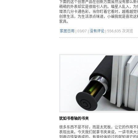
下面的这个创意产品在创新方面虽然没有那么新
萌萌的外表却实是很吸引人的。喵星人乱入，为
增添几分卡通色彩，当你盯着它看时，越看越觉
创意生活，为生活添点味道，小编我就是喜欢这
家具。
家居日用
|
03/07
|
没有评论
|
556,635 次浏览
犹如书卷轴的书夹
很多东西不是不好，而是太死板，让它的作用不
表现出来。今天我们就拿书夹来说，一讲书夹大
到两边铁架弄成的，有曾经体验过的就知道它的